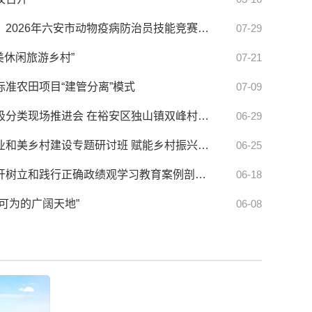
技能比武砺精兵！2026年六安市动物疫病防治员技能竞赛圆满落幕
07-29
美休闲旅游乡村”
07-21
准农田项目“建管分离”模式
07-09
全市农村生活垃圾分类现场推进会 在裕安区独山镇双峰村召开
06-29
我市举办宜居宜业和美乡村建设专题研讨班 赋能乡村振兴提质增效
06-25
市农业农村局召开树立和践行正确政绩观学习教育案例剖析思想交流会
06-18
可为的广阔天地”
06-08