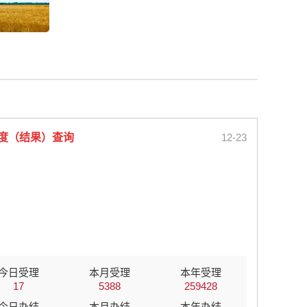
度（结果）查询
12-23
今日
受理
本月
受理
本年
受理
17
5388
259428
今日
办结
本月
办结
本年
办结