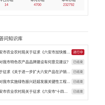
14
4700
232792
答问知识库
【征集】六安市农业农村局关于征求《六安市加快推进农业农村现代化（和美乡村建设）“十五五”规划》意见的公告
进行中
对我市特色农产品品牌建设有何意见建议？
已结束
【征集】关于征求《关于进一步扩大六安产品在沪销售规模的若干举措 （征求意见稿）》意见的公告
已结束
【征集】您对我市实施绿色振兴赶超发展关键性工程有何意见建议？
已结束
【征集】六安市农业农村局关于征求《六安市“十四五”农村人居环境整治提升行动实施方案》（征求意见稿）社会公众...
已结束