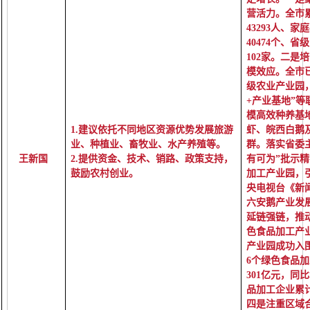
营活力。全市
43293人、
40474个、
102家。二是
模效应。全市已
级农业产业园
+产业基地”
模高效种养基地
1.
建议依托不同地区资源优势发展旅游
虾、皖西白鹅
业、种植业、畜牧业、水产养殖等。
群。落实省委
王新国
2.
提供资金、技术、销路、政策支持，
有可为”批示
鼓励农村创业。
加工产业园，
央电视台《新
六安鹅产业发
延链强链，推
色食品加工产
产业园成功入围
6个绿色食品
301亿元，同
品加工企业累计
四是注重区域