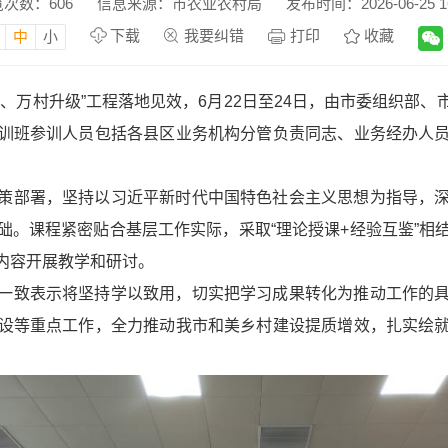
览次数：
606
信息来源：市农业农村局
发布时间：2026-06-25 16
下载
我要纠错
打印
收藏
中
小
、万村升级”工程落地见效，6月22日至24日，由市委组织部
训班参训人员包括各县区业务机构分管负责同志、业务经办人
策部署，坚持以习近平新时代中国特色社会主义思想为指导，
础。课程紧密贴合基层工作实际，采取“理论授课+经验互鉴”相
内容开展教学和研讨。
一致表示将坚持学以致用，切实把学习成果转化为推动工作的
设等重点工作，全力推动我市和美乡村建设提质增效，扎实绘