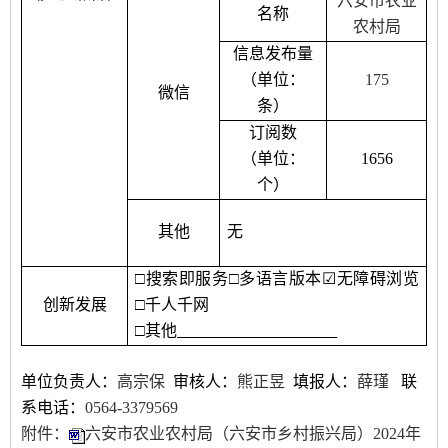
六安市农业
名称
农村局
信息发布量
（单位：
175
微信
条）
订阅数
（单位：
1656
个）
其他
无
□
搜索即服务
□
多语言版本
☑
无障碍浏览
创新发展
□
千人千网
□
其他
单位负责人：
高宗保
审核人
：
熊正昱
填报人
：
薛瑾
联
系电话：
0564-3379569
附件：
六安市农业农村局（六安市乡村振兴局）2024年