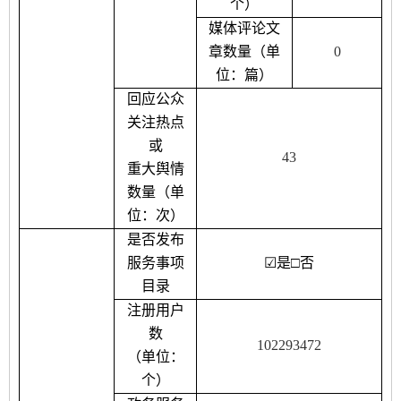
个）
媒体评论文
章数量（单
0
位：篇）
回应公众
关注热点
或
43
重大舆情
数量（单
位：次）
是否发布
服务事项
☑
是
□
否
目录
注册用户
数
102293472
（单位：
个）