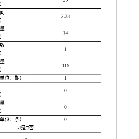
）
间
2.23
）
量
14
）
数
1
）
量
116
）
单位：期）
1
0
）
量
0
）
单位：条）
0
☑
是
□
否