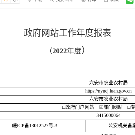
政府网站工作年度报表
）
（
202
2
年度
六安市农业农村局
https://nyncj.luan.gov.cn
六安市农业农村局
□
政府门户网站
☑
部门网站
□
3415000064
皖
ICP备13012527号-3
公安机关备