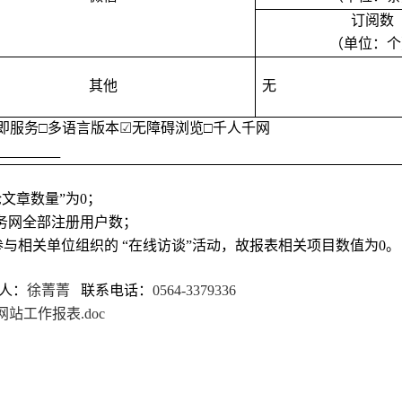
订阅数
（单位：个
其他
无
即服务
□
多语言版本
☑
无障碍浏览
□千人千网
论文章数量”为0；
服务网全部注册用户数；
参与相关单位组织的 “在线访谈”活动，故报表相关项目数值为0。
人
：
徐菁菁
联系电话：
0564-3379336
站工作报表.doc