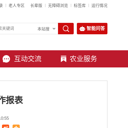
录
老人专区
长辈版
无障碍浏览
标签库
运行情况
智能问答
互动交流
农业服务
作报表
0:55