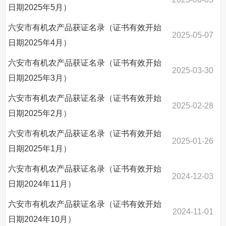
日期2025年5月）
六安市有机农产品获证名录（证书有效开始
2025-05-07
日期2025年4月）
六安市有机农产品获证名录（证书有效开始
2025-03-30
日期2025年3月）
六安市有机农产品获证名录（证书有效开始
2025-02-28
日期2025年2月）
六安市有机农产品获证名录（证书有效开始
2025-01-26
日期2025年1月）
六安市有机农产品获证名录（证书有效开始
2024-12-03
日期2024年11月）
六安市有机农产品获证名录（证书有效开始
2024-11-01
日期2024年10月）