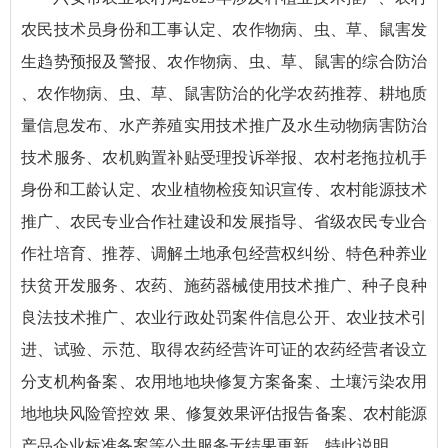
农民技术员身份和工事认定、
农作物病、虫、草、鼠害发
生趋势预报及警报、
农作物病、虫、草、鼠害的综合防治
、
农作物病、虫、草、鼠害防治的化学农药推荐、
耕地质
量信息发布、
水产养殖实用技术推广及水生动物病害防治
技术服务、
农机购置补贴受理投诉举报、
农村老拖拉机手
身份和工龄认定、
农业植物检疫知识宣传、
农村能源技术
推广、
农民专业合作社建设和发展指导、
省级农民专业合
作社培育、推荐、
调解土地承包经营权纠纷、
特色种养业
扶贫开发服务、
农药、施药器械使用技术推广、
种子良种
良法技术推广、
农业行政处罚案件信息公开、
农业技术引
进、试验、示范、
取得农药经营许可证的农药经营者设立
分支机构备案、
农用地地块修复方案备案、
土壤污染农用
地地块风险管控效 果、修复效果评估报告备案、
农村能源
产品企业标准备案
等
公共服务无结果更新，特此说明。