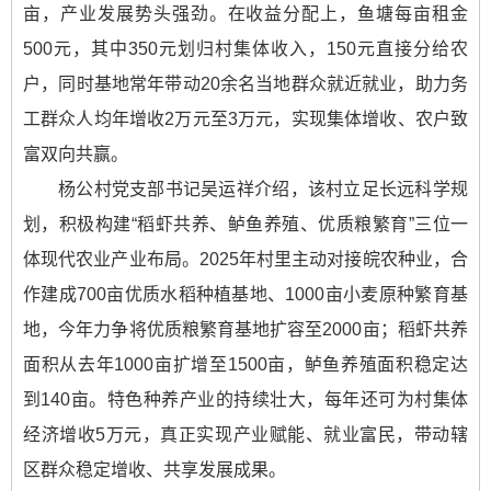
亩，产业发展势头强劲。在收益分配上，鱼塘每亩租金
500元，其中350元划归村集体收入，150元直接分给农
户，同时基地常年带动20余名当地群众就近就业，助力务
工群众人均年增收2万元至3万元，实现集体增收、农户致
富双向共赢。
杨公村党支部书记吴运祥介绍，该村立足长远科学规
划，积极构建“稻虾共养、鲈鱼养殖、优质粮繁育”三位一
体现代农业产业布局。2025年村里主动对接皖农种业，合
作建成700亩优质水稻种植基地、1000亩小麦原种繁育基
地，今年力争将优质粮繁育基地扩容至2000亩；稻虾共养
面积从去年1000亩扩增至1500亩，鲈鱼养殖面积稳定达
到140亩。特色种养产业的持续壮大，每年还可为村集体
经济增收5万元，真正实现产业赋能、就业富民，带动辖
区群众稳定增收、共享发展成果。