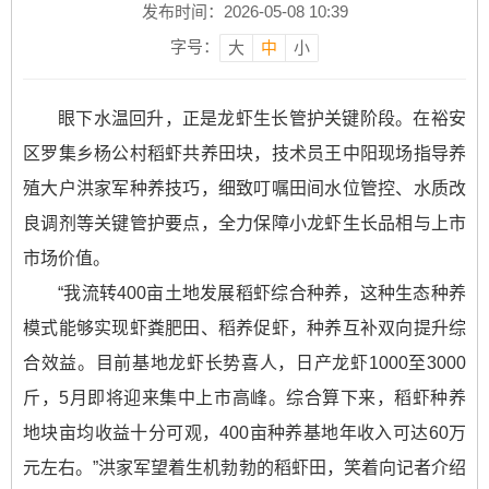
发布时间：2026-05-08 10:39
字号：
大
中
小
眼下水温回升，正是龙虾生长管护关键阶段。在裕安
区罗集乡杨公村稻虾共养田块，技术员王中阳现场指导养
殖大户洪家军种养技巧，细致叮嘱田间水位管控、水质改
良调剂等关键管护要点，全力保障小龙虾生长品相与上市
市场价值。
“我流转400亩土地发展稻虾综合种养，这种生态种养
模式能够实现虾粪肥田、稻养促虾，种养互补双向提升综
合效益。目前基地龙虾长势喜人，日产龙虾1000至3000
斤，5月即将迎来集中上市高峰。综合算下来，稻虾种养
地块亩均收益十分可观，400亩种养基地年收入可达60万
元左右。”洪家军望着生机勃勃的稻虾田，笑着向记者介绍