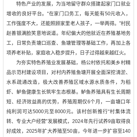
特色产业的发展，为当地留守群众搭建起家门口就业
增收的良好平台。“在家门口务工，每天能有50元收入，
工作强度不大，还能照顾家里老人孩子，一举两得。”村民
赵善银满脸笑意地说道。年纪偏大的他就近在养殖基地务
工，日常负责塘口巡查、鱼塘管理等基础工作，再加上各
项养老补贴，家庭收入稳步提升，日子过得越来越红火。
为夯实特色养殖业发展基础，杨公村依托和美乡村精
品示范村建设项目，对村内养殖鱼塘开展全面深挖清淤、
水系疏通改造，极大改善养殖区域水源水质条件，为稻
虾、鲈鱼健康生长筑牢生态根基。鲈鱼养殖具有生长周期
短、经济效益高的优势，养殖周期仅6个月，一亩塘口年
纯利润可达5000元至8000元。该村创新推行“村集体流
转、专业大户经营”发展模式，2024年先行试养9亩取得良
好成效，2025年扩大养殖至50亩，今年进一步扩容至140