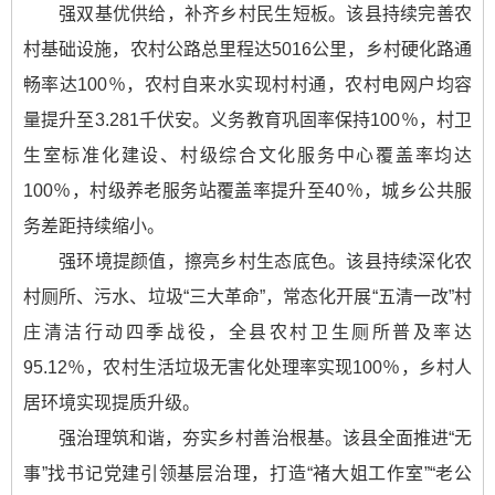
强双基优供给，补齐乡村民生短板。该县持续完善农
村基础设施，农村公路总里程达5016公里，乡村硬化路通
畅率达100％，农村自来水实现村村通，农村电网户均容
量提升至3.281千伏安。义务教育巩固率保持100％，村卫
生室标准化建设、村级综合文化服务中心覆盖率均达
100％，村级养老服务站覆盖率提升至40％，城乡公共服
务差距持续缩小。
强环境提颜值，擦亮乡村生态底色。该县持续深化农
村厕所、污水、垃圾“三大革命”，常态化开展“五清一改”村
庄清洁行动四季战役，全县农村卫生厕所普及率达
95.12％，农村生活垃圾无害化处理率实现100％，乡村人
居环境实现提质升级。
强治理筑和谐，夯实乡村善治根基。该县全面推进“无
事”找书记党建引领基层治理，打造“褚大姐工作室”“老公