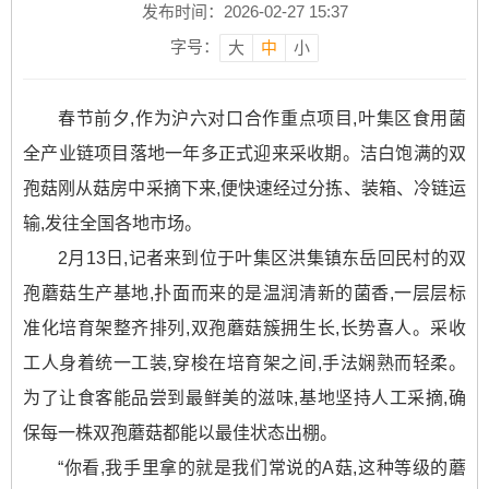
发布时间：2026-02-27 15:37
字号：
大
中
小
春节前夕,作为沪六对口合作重点项目,叶集区食用菌
全产业链项目落地一年多正式迎来采收期。洁白饱满的双
孢菇刚从菇房中采摘下来,便快速经过分拣、装箱、冷链运
输,发往全国各地市场。
2月13日,记者来到位于叶集区洪集镇东岳回民村的双
孢蘑菇生产基地,扑面而来的是温润清新的菌香,一层层标
准化培育架整齐排列,双孢蘑菇簇拥生长,长势喜人。采收
工人身着统一工装,穿梭在培育架之间,手法娴熟而轻柔。
为了让食客能品尝到最鲜美的滋味,基地坚持人工采摘,确
保每一株双孢蘑菇都能以最佳状态出棚。
“你看,我手里拿的就是我们常说的A菇,这种等级的蘑