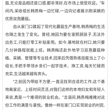
菇,无论是品相还是口感,都非常好,在市场上很受欢迎。”车
间内,采收组长韩燕梅一边忙碌,一边向记者展示刚采摘的
优质双孢蘑菇。
自从家门口建起了现代化蘑菇生产基地,韩燕梅的生活
也随之发生了变化。曾经,她因为要在家照顾孩子,无法外
出务工,只能打零工补贴家用。如今,基地就在村口,她只要
几分钟路程就能上班。韩燕梅还赴外地学习双孢蘑菇种
植、采摘、管理等专业技术,回来后凭借熟练技能当上了小
组长,手把手带领乡亲们一起学技术、挣工资,每天忙碌而
充实,生活越来越有奔头。
“之前因为带娃不方便,一直没找到合适的工作,这个基
地离家近、上班时间灵活,对我们这样的本地妇女和年轻人
来说,真是一个难得的就业机会。”言语间,韩燕梅难掩对这
份工作的满意与喜悦。像她一样在家门口实现就业的村民,