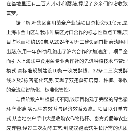
在基地里还有上百人,小小的蘑菇,撑起了乡亲们的增收致
富梦。
据了解,叶集区食用菌全产业链项目总投资5.1亿元,是
上海市金山区与我市叶集区对口合作的标志性重点工程,项
目占地面积约190亩,从2024年初开工建设到首批蘑菇顺利
出菇,仅用一年多时间,跑出了沪六合作的“加速度”。项目全
面引入上海联中食用菌专业合作社的先进种植技术与管理
模式,高标准规划建设10条一次发酵线、32条二三次发酵
线以及3栋智能化菇房,实现了双孢蘑菇培育、种植、采收
的全流程智能化、标准化管控。
与传统散户种植模式不同,该项目构建了完整的绿色循
环产业链,实现生态效益与经济效益双赢。项目以订单方
式,从当地农户手中大量收购农作物秸秆、畜禽粪便等农业
废弃物,经过三次发酵工艺,制成双孢蘑菇生长所需的优质