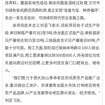
培养料；蘑菇采收完成后,剩余的菌菇渣经过处理,又可作
为绿色有机肥还田再利用,真正实现“变废为宝、种养循环”,
走出一条生态友好、可持续的现代农业发展之路。
该项目技术总工刘亚飞表示,目前项目处于试生产阶
段,单日鲜菇产量可达3至5吨,待全面正式投产后,单栋菇房
日产量将达到15至20吨,三栋菇房合计日产量接近60吨,产
能十分可观。用工方面,现阶段已吸纳本地群众100人就业,
项目满产后,用工需求量将达到500至600人,所有岗位均优
先面向周边村庄招聘,让更多村民在家门口稳就业、增收
入。
“我们致力于把大别山革命老区的优质农产品推广出
去,重点销往江浙沪、京津冀等全国大市场,打响老区特色
农产品品牌,以产业发展带动老区群众就业、经济增效。”
刘亚飞说。