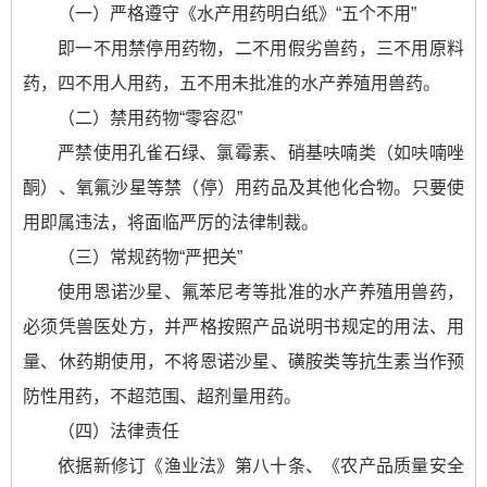
（一）严格遵守《水产用药明白纸》“五个不用”
即一不用禁停用药物，二不用假劣兽药，三不用原料
药，四不用人用药，五不用未批准的水产养殖用兽药。
（二）禁用药物“零容忍”
严禁使用孔雀石绿、氯霉素、硝基呋喃类（如呋喃唑
酮）、氧氟沙星等禁（停）用药品及其他化合物。只要使
用即属违法，将面临严厉的法律制裁。
（三）常规药物“严把关”
使用恩诺沙星、氟苯尼考等批准的水产养殖用兽药，
必须凭兽医处方，并严格按照产品说明书规定的用法、用
量、休药期使用，不将恩诺沙星、磺胺类等抗生素当作预
防性用药，不超范围、超剂量用药。
（四）法律责任
依据新修订《渔业法》第八十条、《农产品质量安全