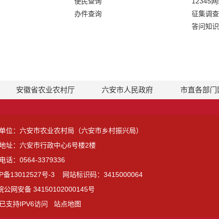
便民查询
12345
办件查询
征集调查
答问知识
安徽省农业农村厅
六安市人民政府
市直各部门
单位：六安市农业农村局（六安市乡村振兴局）
地址：六安市行政中心6号楼2楼
话：0564-3379336
P备13012527号-3
网站标识码：3415000064
皖公网安备 34150102000145号
已支持IPV6访问
站点地图