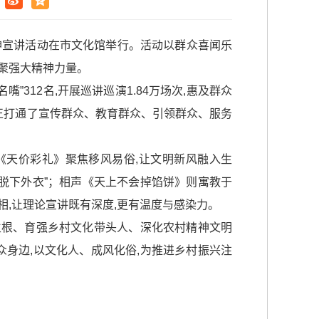
精神宣讲活动在市文化馆举行。活动以群众喜闻乐
凝聚强大精神力量。
”312名,开展巡讲巡演1.84万场次,惠及群众
真正打通了宣传群众、教育群众、引领群众、服务
《天价彩礼》聚焦移风易俗,让文明新风融入生
脱下外衣”；相声《天上不会掉馅饼》则寓教于
相,让理论宣讲既有深度,更有温度与感染力。
生根、育强乡村文化带头人、深化农村精神文明
众身边,以文化人、成风化俗,为推进乡村振兴注