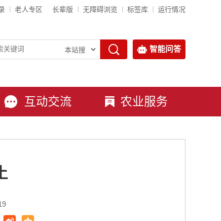
录
老人专区
长辈版
无障碍浏览
标签库
运行情况
智能问答
互动交流
农业服务
土
19