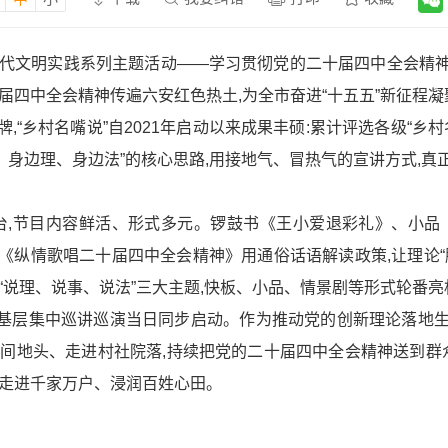
”新时代文明实践系列主题活动——学习贯彻党的二十届四中全会
届四中全会精神传遍六安红色热土,为全市奋进“十五五”新征程
乡村名嘴说”自2021年启动以来成果丰硕:累计评选各级“乡村名嘴
边事、身边理、身边法”的核心思路,用接地气、冒热气的宣讲方式,
登台,节目内容鲜活、形式多元。锣鼓书《王小爱退彩礼》、小品
《纵情歌唱二十届四中全会精神》用通俗话语解读政策,让理论“
“说理、说事、说法”三大主题,快板、小品、情景剧等形式轮番亮
”进基层集中巡讲巡演当日同步启动。作为推动党的创新理论落地
入田间地头、走进村社院落,持续把党的二十届四中全会精神送到群
正走进千家万户、浸润百姓心田。