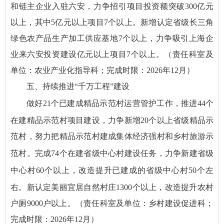
和链主企业入驻六安，力争招引项目投资额突破300亿元
以上，其中5亿元以上项目7个以上。新增认定省级长三角
绿色农产品生产加工供应基地7个以上，力争吸引上海企
业来六安投资建设亿元以上项目7个以上。（责任科室及
单位：农业产业化指导科；完成时限：2026年12月）
五、持续推进“千万工程”建设
做好
21
个已建成精品示范村运营管护工作
，推进
44
个
在建精品示范村项目建设，力争新增
20
个
以上
省级精品示
范村
，
努力把精品示范村建成集体经济强村和乡村旅游示
范村。
完成
74
个
在建
省级中心村建设
任务
，力争新建省级
中心村
60
个以上
，
改造提升已建成
的
省级中心村
50
个左
右。
新认定美丽宜居自然村庄1300个以上，改造提升农村
户厕9000户以上。（责任科室及单位：乡村建设促进科；
完成时限：2026年12月）