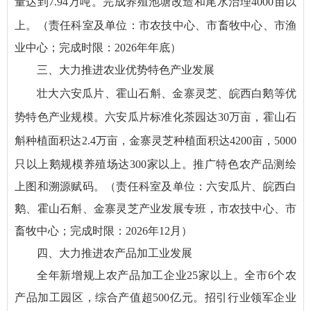
量达到7.94万吨。
完成养殖池塘改造和尾水治理
4000
亩
以
上
。
（责任科室及单位：市农技中心、市畜牧中心、市渔
业中心；完成时限：2026年年底）
三、大力推进农业优势特色产业发展
壮大
六安瓜片、霍山石斛、金寨灵芝、皖西白鹅等优
势特色
产业规模。六安瓜片标准化茶园
达
30
万亩
，
霍山石
斛种植
面积达
2.4
万
亩
，
金寨灵芝种植面积
达
4200
亩
，
5000
只以上鹅规模
养殖
场
达
300
家以上。
推广
特色农产品测绘
上图和溯源赋码
。
（责任科室及单位：六安瓜片、皖西白
鹅、霍山石斛、金
寨灵芝产业发展专班，市农技中心、市
畜牧中心；完成时限：2026年12月）
四、大力推进农产品加工业发展
全年新增规上农产品加工企业25家以上。全市6个农
产品加工园区，综合产值超500亿元。招引行业领军企业