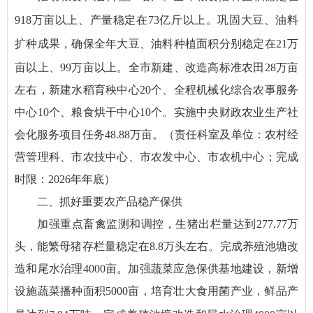
9
18
万亩
以上
、产量
稳定在
73
亿斤
以上
。巩固大豆、油料
扩种成果，确保全年大豆
、油料
种植面积
分别稳定在
2
1
万
亩以上
、
99
万亩以上。
全市新建、改造高标准农田28万亩
左右，新建水稻育秧中心20个、全程机械化综合农事服务
中心10个、粮食烘干中心10个。实施中央财政农业生产社
会化服务项目任务48.88万亩。（责任科室及单位：农村经
营管理科、市农技中心、市农发中心、市农机中心；完成
时限：2026年年底）
二、抓好重要农产品稳产保供
加强重点畜禽监测和调控，生猪出栏量达到277.77万
头，能繁母猪存栏量稳定在8.8万头左右。完成养殖池塘改
造和尾水治理4000亩。加强蔬菜应急保供基地建设，新增
设施蔬菜播种面积5000亩，培育壮大食用菌产业，鲜品产