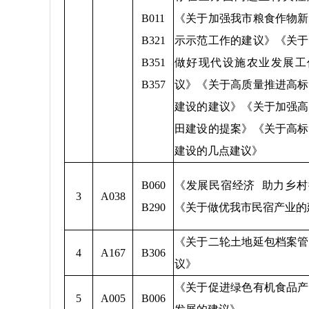
B011
《关于加强我市粮食作物新
B321
示示范工作的建议》《关于
B351
做好现代设施农业发展工
B357
议》《关于高质量推进高标
建设的建议》《关于加强高
田建设的提案》《关于高标
建设的几点建议》
B060
《发展民宿经济 助力乡村
3
A038
B290
《关于做优我市民宿产业的
《关于二轮土地延包档案管
4
A167
B306
议》
《关于促进绿色有机食品产
5
A005
B006