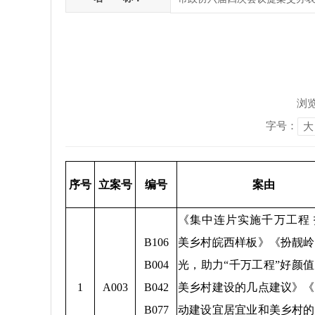
浏
字号：
大
序号
立案号
编号
案由
《集中连片实施千万工程
B106
美乡村皖西样板》《扮靓岭
B004
光，助力“千万工程”好颜
1
A003
B042
美乡村建设的几点建议》《
B077
动建设宜居宜业和美乡村的