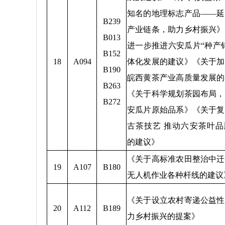
知名的地理标志产品——延
B239
产业链条，助力乡村振兴》
B013
进一步推进六安瓜片“种产
B152
18
A094
体化发展的建议》《关于加
B190
皖西黄茶产业高质量发展的
B263
《关于科学规划茶园布局，
B272
安瓜片原始品系》《关于复
古茶技艺 推动六安茶叶品
的建议》
《关于高标准农田整治中迁
19
A107
B180
无人机作业各种杆线的建议
《关于设立农村寄递公益性
20
A112
B189
力乡村振兴的提案》