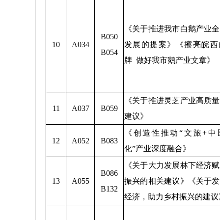
《关于推进我市白鹅产业全
B050
10
A034
发展的提案》《擦亮皖西
B054
牌 做好我市鹅产业文章》
《关于推进灵芝产业高质量
11
A037
B059
建议》
《创造性推动“文旅+中
12
A052
B083
化”产业深度融合》
《关于大力发展林下经济赋
B086
13
A055
振兴的相关建议》《关于发
B132
经济，助力乡村振兴的建议