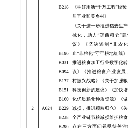
B218
《学好用活“千万工程”经验
居宜业和美乡村》
《关于进一步推进稻麦生产
械化，助力“皖西粮仓”建
议》《坚决遏制“非农化
B196
止“非粮化”守牢耕地红线
B031
推进粮食加工行业数字化转
B094
议》《推进粮食产业发展
B137
村振兴战略》《关于加强粮
B151
科技创新的建议》《加快培
B160
化优质粮食种质资源》《做
2
A024
B229
减损，推进颗粒归仓》《关
B238
全产业链节粮减损维护粮食
B296
存在三方面问题亟待关注