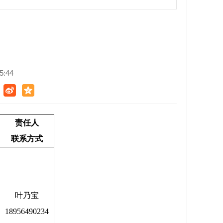
:44
责任人
联系方式
叶乃宝
18956490234