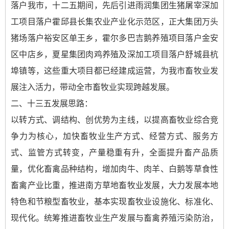
落户我市，十二五期间，先后引进雨润集团生猪屠宰深加
工项目落户霍邱县长集农业产业化示范区，正大集团万头
猪场落户裕安区单王乡，霍尔多巴吉鹅养殖项目落户金安
区中店乡，夏星集团肉鸡养殖及深加工项目落户舒城县杭
埠镇等，这些重大项目都已经建成运营，为我市畜牧业发
展注入活力，带动全市畜牧业实现跨越发展。
二、十三五发展思路：
以转方式、调结构、创优势为主线，以提高畜牧业综合竞
争力为核心，加快畜牧业生产方式、经营方式、服务方
式、监管方式转变，产量稳重有升，全面提升畜产品质
量，优化畜禽品种结构，增加肉牛、肉羊、白鹅等草食性
畜禽产业比重，推进南方草地畜牧业发展，大力发展本地
特色和节粮型畜牧业，基本实现畜牧业设施化、标准化、
现代化。统筹推进畜牧业生产发展与畜禽养殖污染防治，