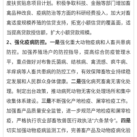
度扶贫贴息项目计划。积极争取科技、金融等部门增加畜
禽品种改良、疫病防治等方面的科研经费投入，加大对畜
禽适度规模养殖的信贷支持，拓宽小额信贷的覆盖面，适
当提高贷款授信额，扩大小额贷款规模。
2
、强化疫病防控。
一是
强化重大动物疫病和人畜共患病
防控。加强养殖场户的防控指导，提高综合防疫管理水
平，重点做好对布鲁氏菌病、结核病、禽流感、疯牛病、
羊痒病等人畜共患病的防控工作，有效保障畜牧业持续稳
定发展和人民群众身体健康。
二是
强化病死畜禽无害化处
理。制定出台政策，推动病死动物无害化处理场所和集中
收集体系建设。
三是
不断强化产地检疫、屠宰检疫工作。
加强畜产品质量安全监管，进一步规范产地检疫和屠宰检
疫，严格执行农业部畜牧兽医行政执法“六条禁令”。
四是
切实加强动物疫病监测工作，完善畜产品及动物疫病化验