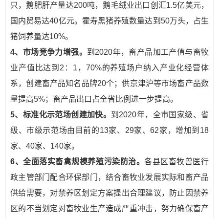
只，鹅肥肝产量达200吨，鹅毛绒业出口创汇1.5亿美元，
国内贸易达40亿元。霍寿黑猪养殖数量达到50万头，占生
猪饲养量达10%。
4
、市场竞争力增强。
到2020年，畜产品加工产值与畜牧
业产值比达到2：1，70%的养殖场户纳入产业化经营体
系，创建畜产品知名品牌20个；供京津沪等市场畜产品数
量提高5%；畜产品出口占全省比例进一步提高。
5
、标准化示范场创建加快。
到2020年，全市国家级、省
级、市级示范场由目前的13家、29家、62家，增加到18
家、40家、140家。
6
、全面落实畜禽规模养殖污染防治。
各县区畜牧兽医行
政主管部门配合环保部门，结合畜牧业发展实际和畜产品
供给需要，对禁养区划定方案提出合理建议，防止因禁养
区的不当划定对畜牧业生产造成严重冲击，努力确保畜产