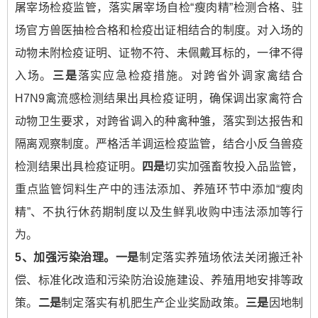
屠宰场检疫监管，落实屠宰场自检“瘦肉精”检测合格、驻
场官方兽医抽检合格和检疫出证相结合的制度。对入场的
动物未附检疫证明、证物不符、未佩戴耳标的，一律不得
入场。
三是
落实应急检疫措施。对跨省外调家禽结合
H7N9禽流感检测结果出具检疫证明，确保调出家禽符合
动物卫生要求，对跨省调入的种禽种雏，落实到达报告和
隔离观察制度。严格活羊调运检疫监管，结合小反刍兽疫
检测结果出具检疫证明。
四是
切实加强畜牧投入品监管，
重点监管饲料生产中的违法添加、养殖环节中添加“瘦肉
精”、不执行休药期制度以及生鲜乳收购中违法添加等行
为。
5
、加强污染治理。
一是
制定落实养殖场依法关闭搬迁补
偿、标准化改造和污染防治设施建设、养殖用地安排等政
策。
二是
制定落实有机肥生产企业奖励政策。
三是
因地制