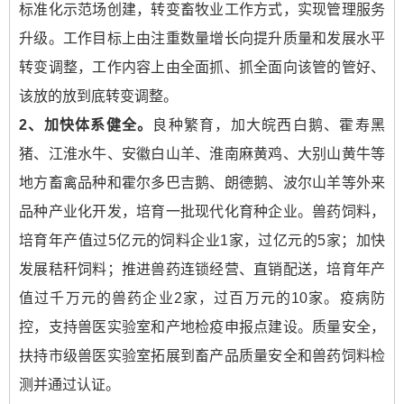
标准化示范场创建，转变畜牧业工作方式，实现管理服务
升级。工作目标上由注重数量增长向提升质量和发展水平
转变调整，工作内容上由全面抓、抓全面向该管的管好、
该放的放到底转变调整。
2
、加快体系健全。
良种繁育，加大皖西白鹅、霍寿黑
猪、江淮水牛、安徽白山羊、淮南麻黄鸡、大别山黄牛等
地方畜禽品种和霍尔多巴吉鹅、朗德鹅、波尔山羊等外来
品种产业化开发，培育一批现代化育种企业。兽药饲料，
培育年产值过5亿元的饲料企业1家，过亿元的5家；加快
发展秸秆饲料；推进兽药连锁经营、直销配送，培育年产
值过千万元的兽药企业2家，过百万元的10家。疫病防
控，支持兽医实验室和产地检疫申报点建设。质量安全，
扶持市级兽医实验室拓展到畜产品质量安全和兽药饲料检
测并通过认证。