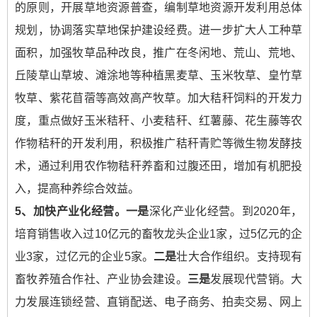
的原则，开展草地资源普查，编制草地资源开发利用总体
规划，协调落实草地保护建设经费。进一步扩大人工种草
面积，加强牧草品种改良，推广在冬闲地、荒山、荒地、
丘陵草山草坡、滩涂地等种植黑麦草、玉米牧草、皇竹草
牧草、紫花苜蓿等高效高产牧草。加大秸秆饲料的开发力
度，重点做好玉米秸秆、小麦秸秆、红薯藤、花生藤等农
作物秸秆的开发利用，积极推广秸秆青贮等微生物发酵技
术，通过利用农作物秸秆养畜和过腹还田，增加有机肥投
入，提高种养综合效益。
5
、加快产业化经营。
一是
深化产业化经营。到2020年，
培育销售收入过10亿元的畜牧龙头企业1家，过5亿元的企
业3家，过亿元的企业5家。
二是
壮大合作组织。支持现有
畜牧养殖合作社、产业协会建设。
三是
发展现代营销。大
力发展连锁经营、直销配送、电子商务、拍卖交易、网上