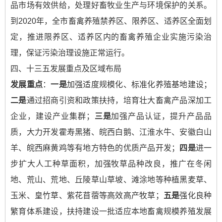
品市场有效供给，处理好畜牧业生产与环境保护的关系。
到2020年，全市畜禽养殖禁养区、限养区、适养区全面划
定，推进限养区、适养区内的畜禽养殖企业实施污染治
理，保证污染治理设施正常运行。
四、十三五发展重点及区域布局
发展重点
：
一是
加强适度规模化、标准化养殖基地建设；
二是
通过招商引资和政策扶持，培育壮大畜禽产品深加工
企业，建设产业集群；
三是
加强产品认证，提升产品品
质，大力开发霍寿黑猪、皖西白鹅、江淮水牛、安徽白山
羊、皖西麻黄鸡等有地方特色的优质产品开发；
四是
进一
步扩大人工种草面积，加强牧草品种改良，推广在冬闲
地、荒山、荒地、丘陵草山草坡、滩涂地等种植黑麦草、
玉米、皇竹草、紫花苜蓿等高效高产牧草；
五是
强化良种
繁育体系建设，扶持建设一批适应本地畜禽规模养殖发展