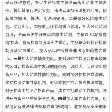
采取多种方式，督促生产经营主体全面落实企业主体责
任，督促其履行法定义务，违法者承担违法犯罪后果，使
其做到知法、懂法、用法和守法。
二是
做好风险隐患监
测。结合实际，围绕重点环节和重点领域，加大风险监测
力度，全面系统地开展风险隐患监测，生猪以入场“瘦肉
精”检查、疫病检疫制度落实为重点，生猪屠宰以检验检疫
制度落实为重点，投入品以严密排查非法添加药物为重
点。
三是
加大监督抽查力度。要对风险性检测合格率较低
的区域，检查巡查中发现的隐患高、风险大、问题突出的
畜产品，加大监督性抽检力度。同时加强抽检信息沟通，
建立检测结果共享机制，避免重复抽检，提高执法效能。
对于抽查出的不合格畜产品，建立检打联动工作机制，跟
进开展畜产品质量安全执法。
四是
加大案件查处力度。用
好用足有关法律法规和办理“瘦肉精”、危害食品安全刑事