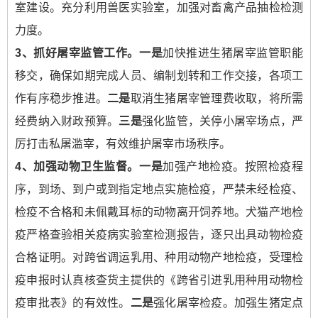
室建设。充分利用兽医实验室，加强对畜禽产品抽检检测
力度。
3
、抓好屠宰监管工作。
一是
加快推进生猪屠宰监管职能
移交，确保如期完成人员、编制划转和工作交接，各项工
作有序稳步推进。
二是
取消生猪屠宰管理费收取，将所需
经费纳入财政预算。
三是
强化监管，关停小屠宰场点，严
厉打击私屠滥宰，有效维护屠宰市场秩序。
4
、加强动物卫生监督。
一是
加强产地检疫。按照检疫程
序，到场、到户或到指定地点实施检疫，严禁未经检疫、
检疫不合格和未佩戴耳标的动物离开饲养地。犬猫产地检
疫严格查验相关疫病实验室检测报告，逐只出具动物检疫
合格证明。对跨省调运乳用、种用动物产地检疫，受理检
疫申报时认真核查货主提供的《跨省引进乳用种用动物检
疫审批表》的有效性。
二是
强化屠宰检疫。加强生猪定点